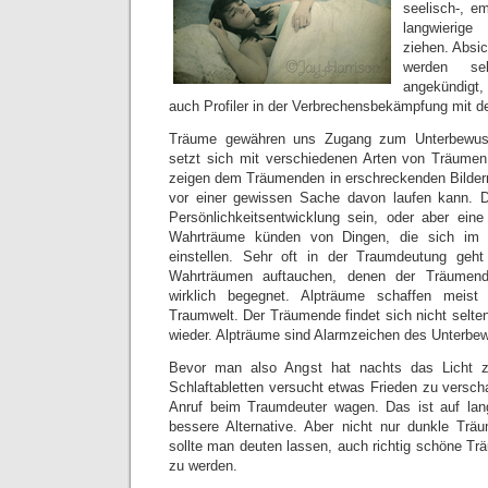
seelisch-, e
langwierig
ziehen. Absi
werden s
angekündigt
auch Profiler in der Verbrechensbekämpfung mit 
Träume gewähren uns Zugang zum Unterbewuss
setzt sich mit verschiedenen Arten von Träumen
zeigen dem Träumenden in erschreckenden Bildern
vor einer gewissen Sache davon laufen kann. D
Persönlichkeitsentwicklung sein, oder aber ein
Wahrträume künden von Dingen, die sich im 
einstellen. Sehr oft in der Traumdeutung geh
Wahrträumen auftauchen, denen der Träumen
wirklich begegnet. Alpträume schaffen meist 
Traumwelt. Der Träumende findet sich nicht selte
wieder. Alpträume sind Alarmzeichen des Unterbe
Bevor man also Angst hat nachts das Licht z
Schlaftabletten versucht etwas Frieden zu verscha
Anruf beim Traumdeuter wagen. Das ist auf lang
bessere Alternative. Aber nicht nur dunkle Trä
sollte man deuten lassen, auch richtig schöne Tr
zu werden.