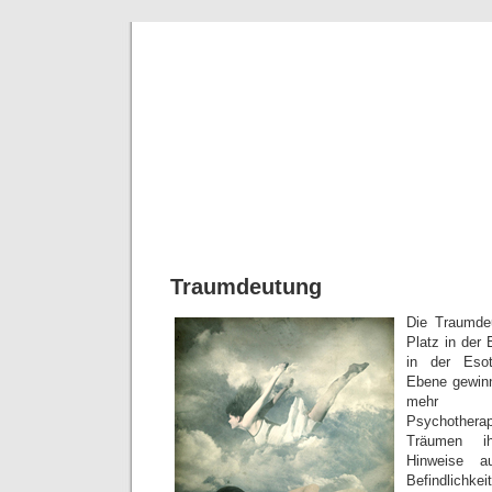
Kartenle
Spannendes über Wah
Traumdeutung
Die Traumde
Platz in der 
in der Esot
Ebene gewin
mehr an
Psychothe
Träumen ih
Hinweise au
Befindlic