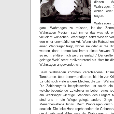
diesen M
Wahrsager. 
wollen oder
sagen.
Wahrsagen z
ganz, Wahrsagen zu müssen, ist das Zentru
Wahrsagen Medium sagt immer das was ist, e
vielleicht wünschen. Wahrsagen setzt Wissen vo
von einer unerklärlichen Art. Wenn ein Ratsuchen
einen Wahrsager fragt, woher sie oder er die D
werden, dann kommt fast immer diese Antwort: “
so recht erklären, ich weiß es einfach.” Der große
geistige Welt” steht stellvertretend als Hort für
Wahrsagen angewendet wird.
Beim Wahrsagen kommen verschiedene Hilfsmi
Tarotkarten, über Lenormandkarten, bis hin zur Kris
Es gibt noch viele andere Medien, die zum Wahr
Die Zahlenmystik beispielsweise, ist solch e
welche bedeutende Eckpfeiler im Leben eines je
ein Wahrsager wichtige Stationen des Fragers
sind uns in die Wiege gelegt, andere Ding
Menschenlebens hinzu. Beim Wahrsagen durch 
deutlich. Die linke Hand repräsentiert die Geburts
die Arbeitshand. Alles was der Wahrsager in de